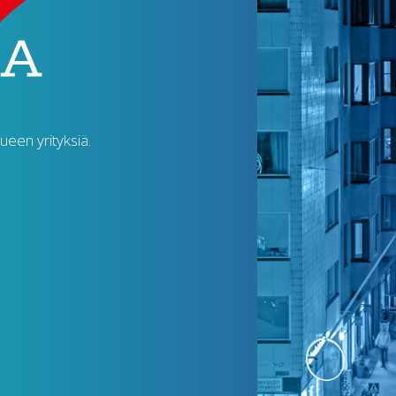
lueen yrityksiä.