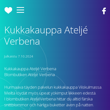
Kukkakauppa Ateljé
Verbena
Julkaistu
7.10.2024
Kukkakauppa Ateljé Verbena
Blombutiken Ateljé Verbena
Hurmaava täyden palvelun kukkakauppa Viiskulmassa.
Meiltä löydät myös upeat yökimput liikkeen edestä.
I blombutiken AteljéVerbena hittar du alltid färska
snittblommor och härliga buketter även på natten.