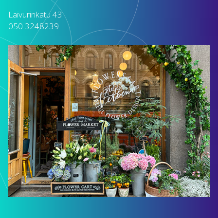
Laivurinkatu 43
050 3248239