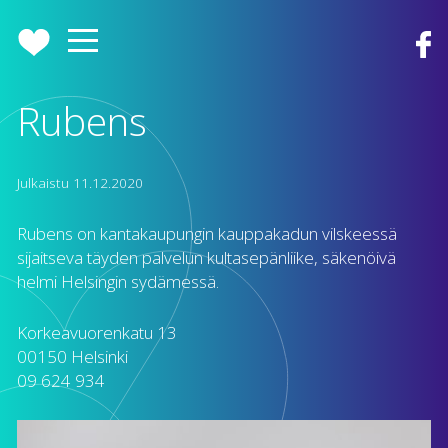
Rubens
Julkaistu
11.12.2020
Rubens on kantakaupungin kauppakadun vilskeessä
sijaitseva täyden palvelun kultasepänliike, säkenöivä
helmi Helsingin sydämessä.
Korkeavuorenkatu 13
00150 Helsinki
09 624 934