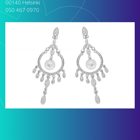
00140 Helsinki
050 467 0970